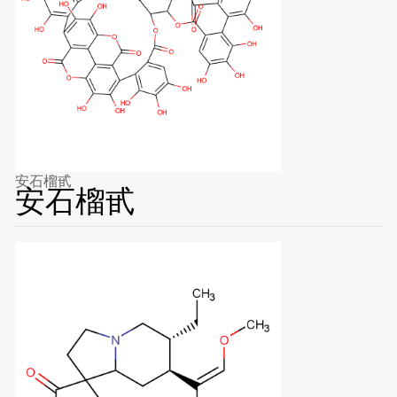
安石榴甙
安石榴甙