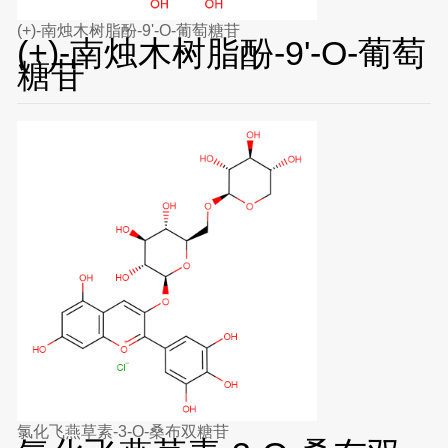
(+)-南烛木树脂酚-9'-O-葡萄糖苷
(+)-南烛木树脂酚-9'-O-葡萄
糖苷
氯化飞燕草素-3-O-桑布双糖苷