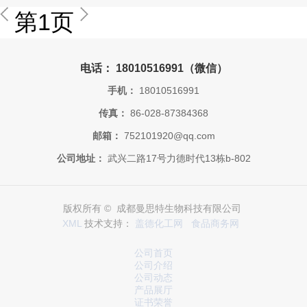
第1页
电话： 18010516991（微信）
手机：
18010516991
传真：
86-028-87384368
邮箱：
752101920@qq.com
公司地址：
武兴二路17号力德时代13栋b-802
版权所有 © 成都曼思特生物科技有限公司
XML
技术支持：
盖德化工网
食品商务网
公司首页
公司介绍
公司动态
产品展厅
证书荣誉