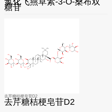
氯化飞燕草素-3-O-桑布双
糖苷
去芹糖桔梗皂苷D2
去芹糖桔梗皂苷D2