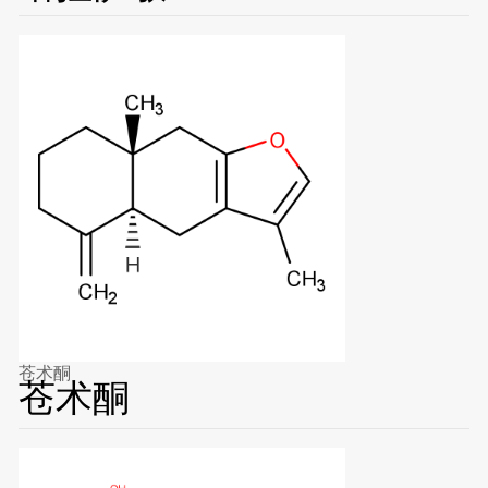
苍术酮
苍术酮