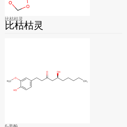
比枯枯灵
比枯枯灵
6-姜酚