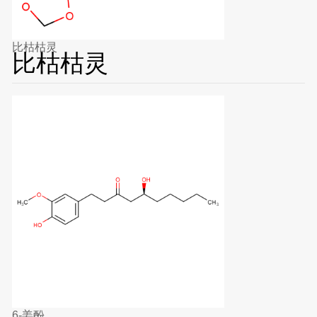
比枯枯灵
比枯枯灵
6-姜酚