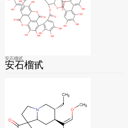
安石榴甙
安石榴甙