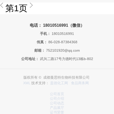
第1页
电话： 18010516991（微信）
手机：
18010516991
传真：
86-028-87384368
邮箱：
752101920@qq.com
公司地址：
武兴二路17号力德时代13栋b-802
版权所有 © 成都曼思特生物科技有限公司
XML
技术支持：
盖德化工网
食品商务网
公司首页
公司介绍
公司动态
产品展厅
证书荣誉