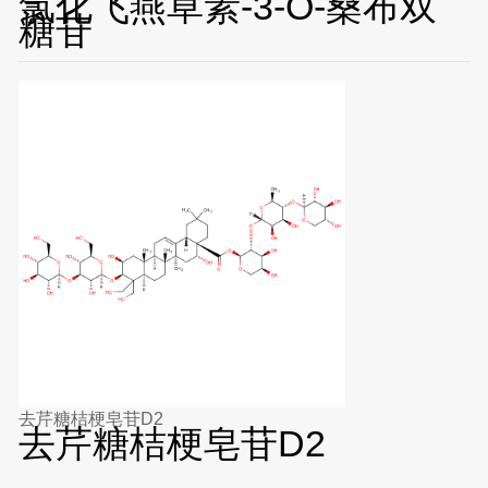
氯化飞燕草素-3-O-桑布双
糖苷
去芹糖桔梗皂苷D2
去芹糖桔梗皂苷D2