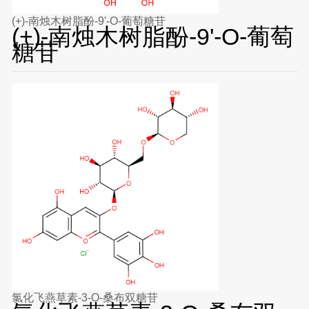
(+)-南烛木树脂酚-9'-O-葡萄糖苷
(+)-南烛木树脂酚-9'-O-葡萄
糖苷
氯化飞燕草素-3-O-桑布双糖苷