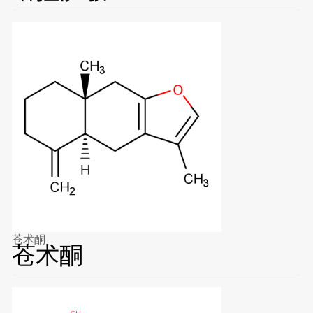
苍术酮
苍术酮