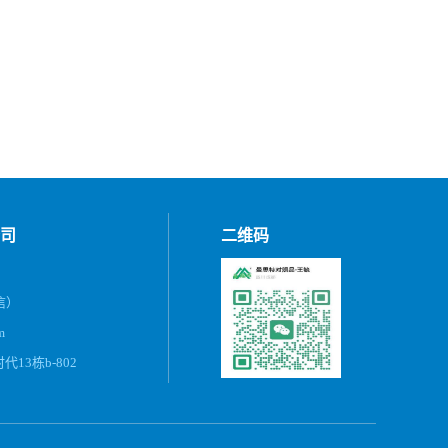
司
二维码
微信）
m
13栋b-802