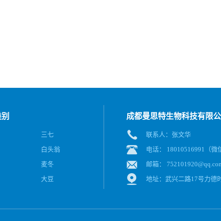
类别
成都曼思特生物科技有限公
三七
联系人：张文华
白头翁
电话： 18010516991（
麦冬
邮箱：
752101920@qq.co
大豆
地址：武兴二路17号力德时代