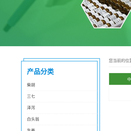
您当前的位
产品分类
柴胡
三七
泽泻
白头翁
生姜