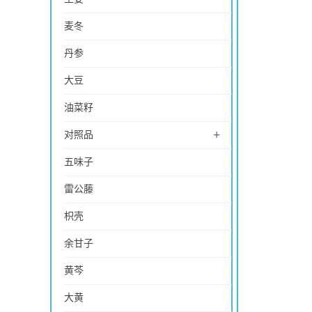
麦冬
丹参
大豆
油菜籽
+
对照品
五味子
雷公藤
枳壳
余甘子
黄芩
大黄