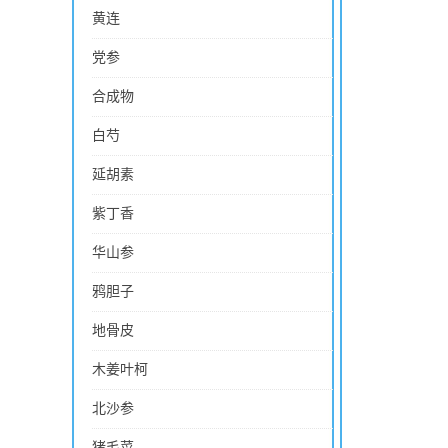
黄连
党参
合成物
白芍
延胡素
紫丁香
华山参
鸦胆子
地骨皮
木姜叶柯
北沙参
猪毛菜