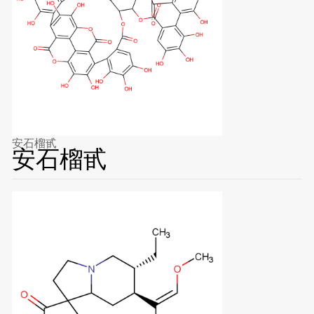
安石榴甙
安石榴甙