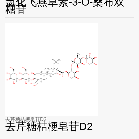
氯化飞燕草素-3-O-桑布双
糖苷
去芹糖桔梗皂苷D2
去芹糖桔梗皂苷D2