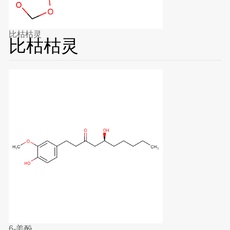
比枯枯灵
比枯枯灵
6-姜酚