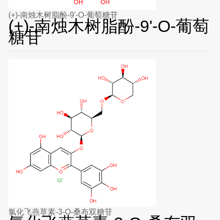
(+)-南烛木树脂酚-9'-O-葡萄糖苷
(+)-南烛木树脂酚-9'-O-葡萄
糖苷
氯化飞燕草素-3-O-桑布双糖苷