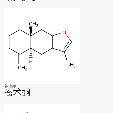
苍术酮
苍术酮