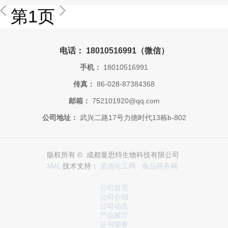
第1页
电话： 18010516991（微信）
手机：
18010516991
传真：
86-028-87384368
邮箱：
752101920@qq.com
公司地址：
武兴二路17号力德时代13栋b-802
版权所有 © 成都曼思特生物科技有限公司
XML
技术支持：
盖德化工网
食品商务网
公司首页
公司介绍
公司动态
产品展厅
证书荣誉