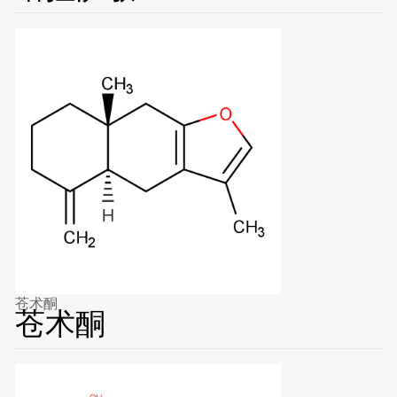
苍术酮
苍术酮