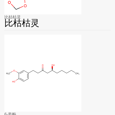
比枯枯灵
比枯枯灵
6-姜酚