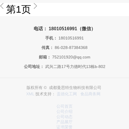
第1页
电话： 18010516991（微信）
手机：
18010516991
传真：
86-028-87384368
邮箱：
752101920@qq.com
公司地址：
武兴二路17号力德时代13栋b-802
版权所有 © 成都曼思特生物科技有限公司
XML
技术支持：
盖德化工网
食品商务网
公司首页
公司介绍
公司动态
产品展厅
证书荣誉