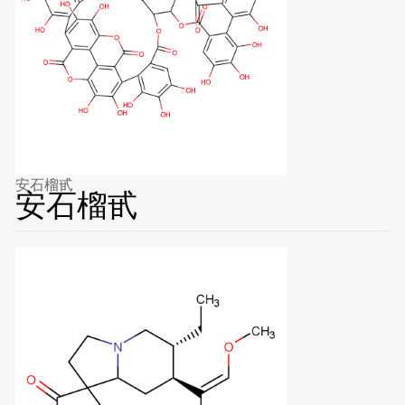
安石榴甙
安石榴甙