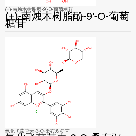
(+)-南烛木树脂酚-9'-O-葡萄糖苷
(+)-南烛木树脂酚-9'-O-葡萄
糖苷
氯化飞燕草素-3-O-桑布双糖苷