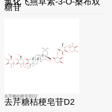
氯化飞燕草素-3-O-桑布双
糖苷
去芹糖桔梗皂苷D2
去芹糖桔梗皂苷D2