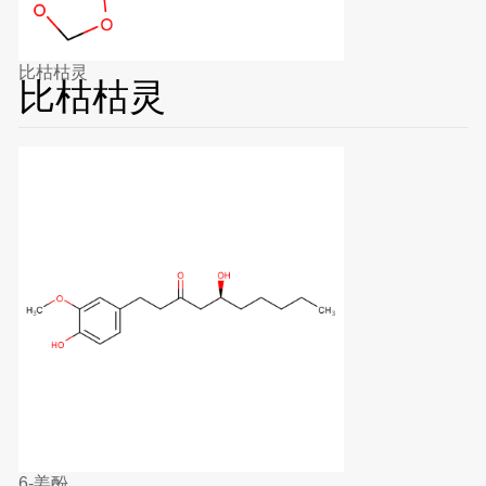
比枯枯灵
比枯枯灵
6-姜酚