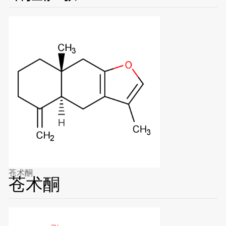
苍术酮
苍术酮