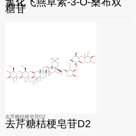
氯化飞燕草素-3-O-桑布双
糖苷
去芹糖桔梗皂苷D2
去芹糖桔梗皂苷D2