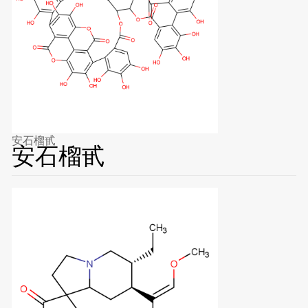
安石榴甙
安石榴甙