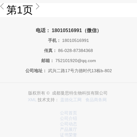
第1页
电话： 18010516991（微信）
手机：
18010516991
传真：
86-028-87384368
邮箱：
752101920@qq.com
公司地址：
武兴二路17号力德时代13栋b-802
版权所有 © 成都曼思特生物科技有限公司
XML
技术支持：
盖德化工网
食品商务网
公司首页
公司介绍
公司动态
产品展厅
证书荣誉