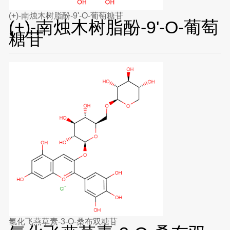
(+)-南烛木树脂酚-9'-O-葡萄糖苷
(+)-南烛木树脂酚-9'-O-葡萄
糖苷
氯化飞燕草素-3-O-桑布双糖苷