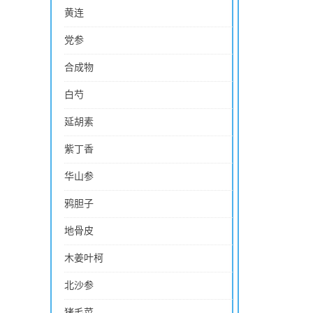
黄连
党参
合成物
白芍
延胡素
紫丁香
华山参
鸦胆子
地骨皮
木姜叶柯
北沙参
猪毛菜