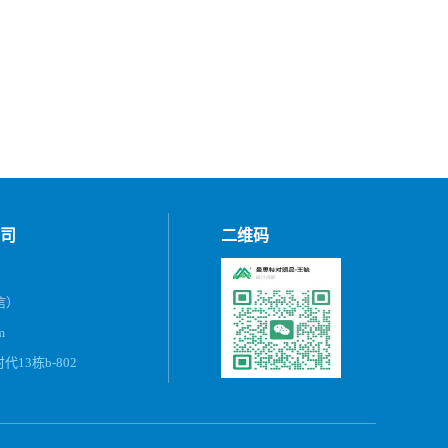
司
二维码
微信）
m
13栋b-802