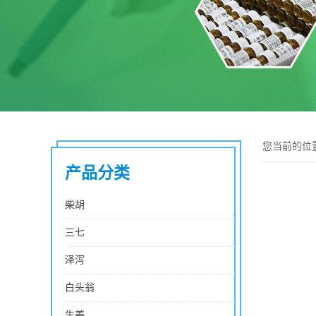
您当前的位
产品分类
柴胡
三七
泽泻
白头翁
生姜