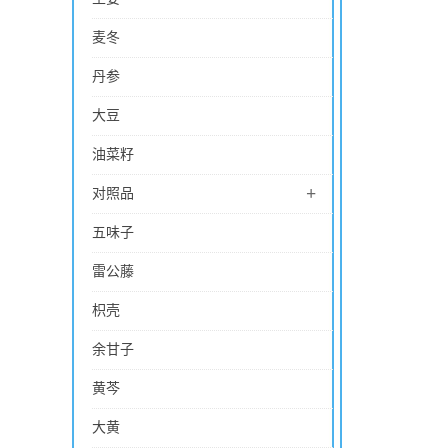
麦冬
丹参
大豆
油菜籽
+
对照品
五味子
雷公藤
枳壳
余甘子
黄芩
大黄