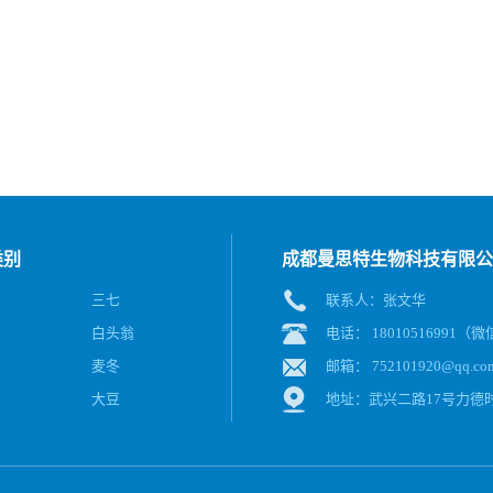
类别
成都曼思特生物科技有限公
三七
联系人：张文华
白头翁
电话： 18010516991（
麦冬
邮箱：
752101920@qq.co
大豆
地址：武兴二路17号力德时代