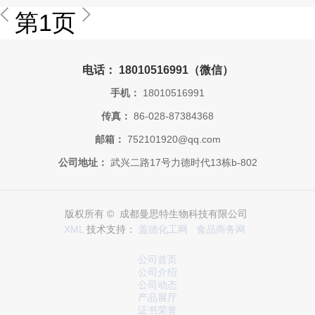
第1页
电话： 18010516991（微信）
手机：
18010516991
传真：
86-028-87384368
邮箱：
752101920@qq.com
公司地址：
武兴二路17号力德时代13栋b-802
版权所有 © 成都曼思特生物科技有限公司
XML
技术支持：
盖德化工网
食品商务网
公司首页
公司介绍
公司动态
产品展厅
证书荣誉