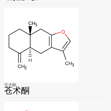
苍术酮
苍术酮