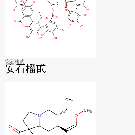
安石榴甙
安石榴甙