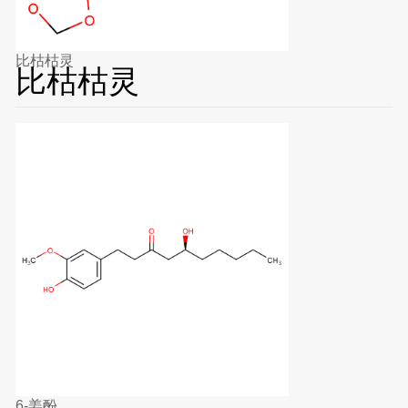
比枯枯灵
比枯枯灵
6-姜酚