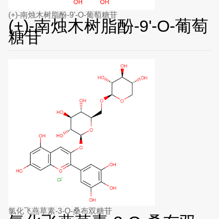
(+)-南烛木树脂酚-9'-O-葡萄糖苷
(+)-南烛木树脂酚-9'-O-葡萄
糖苷
氯化飞燕草素-3-O-桑布双糖苷