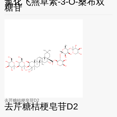
氯化飞燕草素-3-O-桑布双
糖苷
去芹糖桔梗皂苷D2
去芹糖桔梗皂苷D2