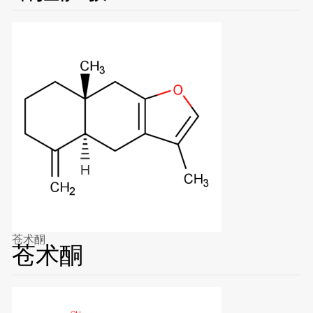
苍术酮
苍术酮