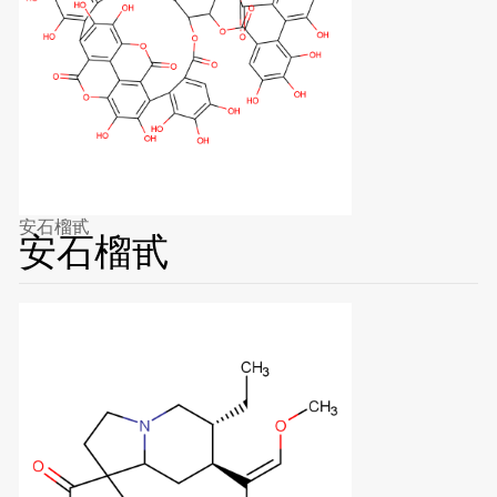
安石榴甙
安石榴甙