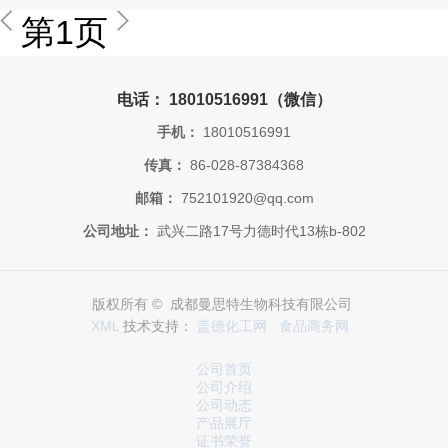
第1页
电话： 18010516991（微信）
手机：
18010516991
传真：
86-028-87384368
邮箱：
752101920@qq.com
公司地址：
武兴二路17号力德时代13栋b-802
版权所有 © 成都曼思特生物科技有限公司
XML
技术支持：
盖德化工网
食品商务网
公司首页
公司介绍
公司动态
产品展厅
证书荣誉