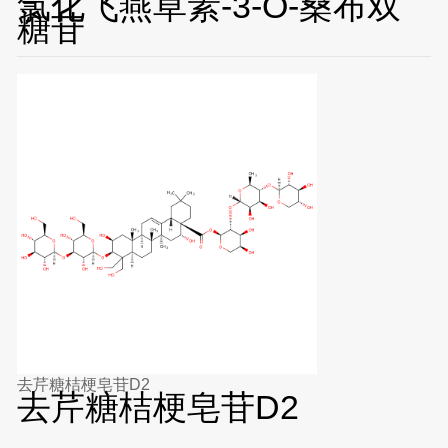
氯化飞燕草素-3-O-桑布双
糖苷
去芹糖桔梗皂苷D2
去芹糖桔梗皂苷D2