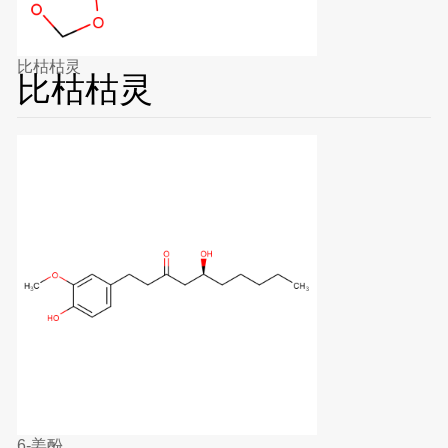
比枯枯灵
比枯枯灵
6-姜酚