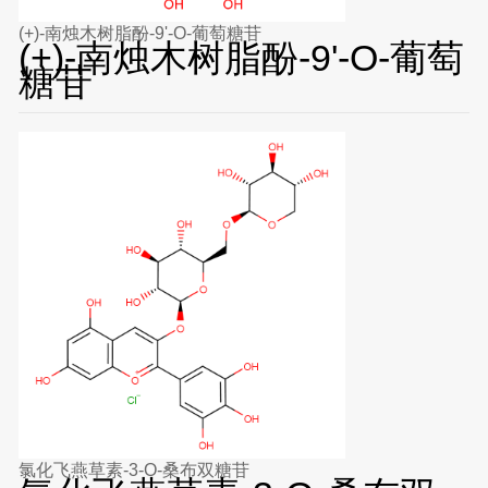
(+)-南烛木树脂酚-9'-O-葡萄糖苷
(+)-南烛木树脂酚-9'-O-葡萄
糖苷
氯化飞燕草素-3-O-桑布双糖苷