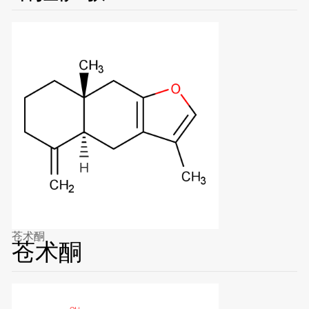
苍术酮
苍术酮