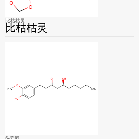
比枯枯灵
比枯枯灵
6-姜酚