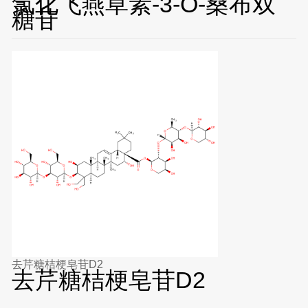
氯化飞燕草素-3-O-桑布双
糖苷
去芹糖桔梗皂苷D2
去芹糖桔梗皂苷D2