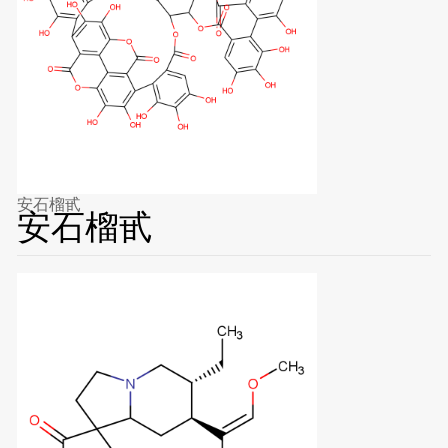
安石榴甙
安石榴甙