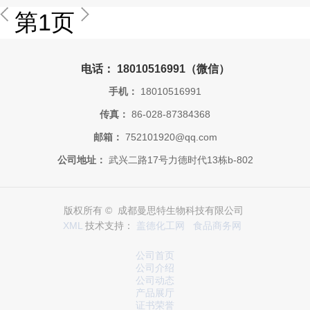
第1页
电话： 18010516991（微信）
手机：
18010516991
传真：
86-028-87384368
邮箱：
752101920@qq.com
公司地址：
武兴二路17号力德时代13栋b-802
版权所有 © 成都曼思特生物科技有限公司
XML
技术支持：
盖德化工网
食品商务网
公司首页
公司介绍
公司动态
产品展厅
证书荣誉