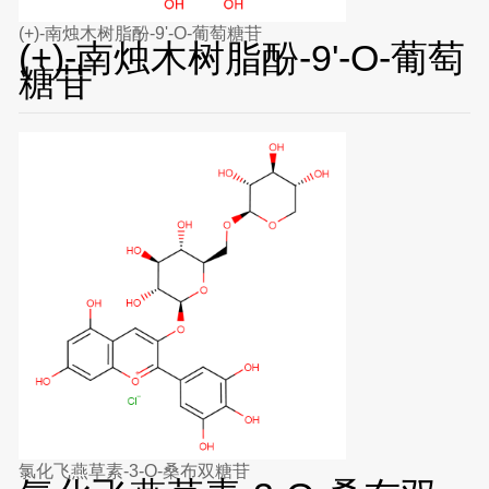
(+)-南烛木树脂酚-9'-O-葡萄糖苷
(+)-南烛木树脂酚-9'-O-葡萄
糖苷
氯化飞燕草素-3-O-桑布双糖苷