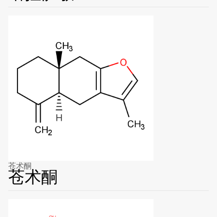
苍术酮
苍术酮