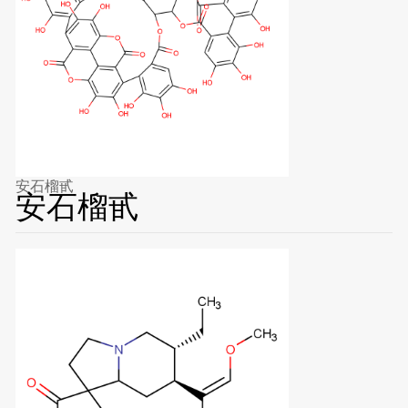
安石榴甙
安石榴甙