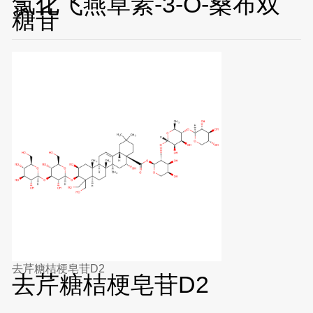
氯化飞燕草素-3-O-桑布双
糖苷
去芹糖桔梗皂苷D2
去芹糖桔梗皂苷D2