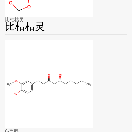
比枯枯灵
比枯枯灵
6-姜酚