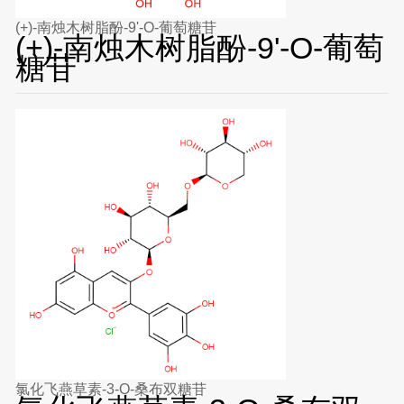
(+)-南烛木树脂酚-9'-O-葡萄糖苷
(+)-南烛木树脂酚-9'-O-葡萄
糖苷
氯化飞燕草素-3-O-桑布双糖苷