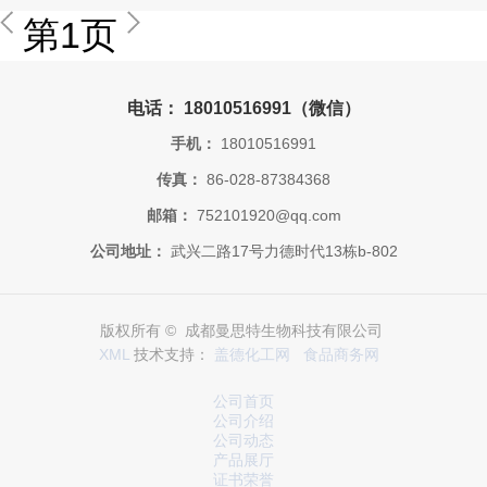
第1页
电话： 18010516991（微信）
手机：
18010516991
传真：
86-028-87384368
邮箱：
752101920@qq.com
公司地址：
武兴二路17号力德时代13栋b-802
版权所有 © 成都曼思特生物科技有限公司
XML
技术支持：
盖德化工网
食品商务网
公司首页
公司介绍
公司动态
产品展厅
证书荣誉