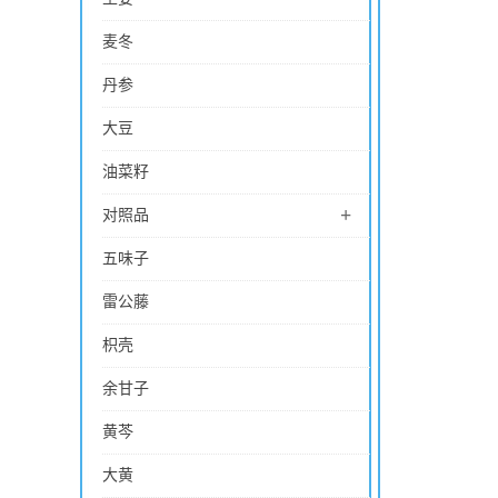
麦冬
丹参
大豆
油菜籽
+
对照品
五味子
雷公藤
枳壳
余甘子
黄芩
大黄