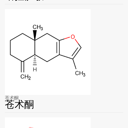
苍术酮
苍术酮