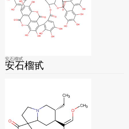
安石榴甙
安石榴甙