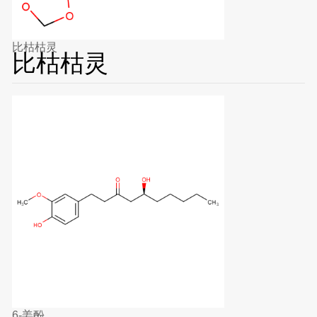
比枯枯灵
比枯枯灵
6-姜酚