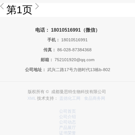
第1页
电话： 18010516991（微信）
手机：
18010516991
传真：
86-028-87384368
邮箱：
752101920@qq.com
公司地址：
武兴二路17号力德时代13栋b-802
版权所有 © 成都曼思特生物科技有限公司
XML
技术支持：
盖德化工网
食品商务网
公司首页
公司介绍
公司动态
产品展厅
证书荣誉