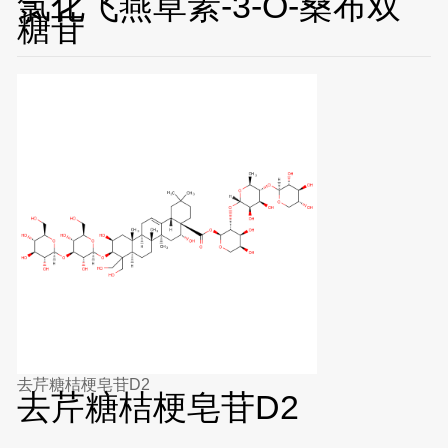
氯化飞燕草素-3-O-桑布双
糖苷
去芹糖桔梗皂苷D2
去芹糖桔梗皂苷D2