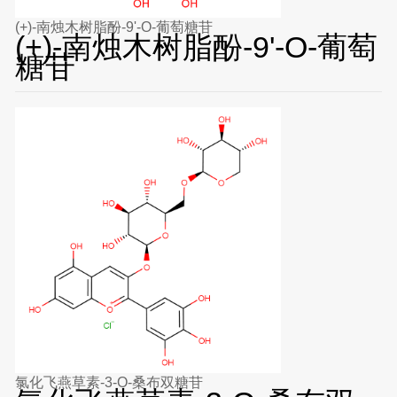
(+)-南烛木树脂酚-9'-O-葡萄糖苷
(+)-南烛木树脂酚-9'-O-葡萄
糖苷
氯化飞燕草素-3-O-桑布双糖苷