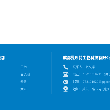
类别
成都曼思特生物科技有限公
三七
联系人：张文华
白头翁
电话： 18010516991（
麦冬
邮箱：
752101920@qq.co
大豆
地址：武兴二路17号力德时代