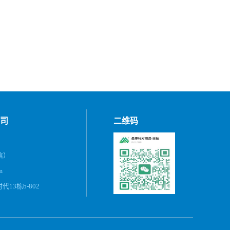
司
二维码
微信）
m
13栋b-802