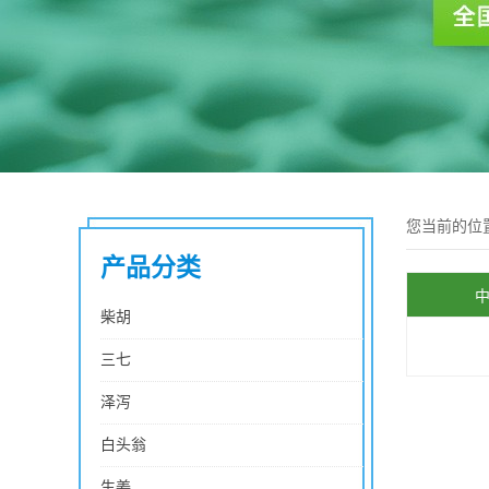
您当前的位
产品分类
柴胡
三七
泽泻
白头翁
生姜