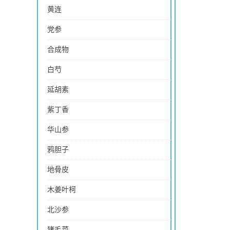
黄连
党参
合成物
白芍
延胡素
紫丁香
华山参
鸦胆子
地骨皮
木姜叶柯
北沙参
猪毛菜