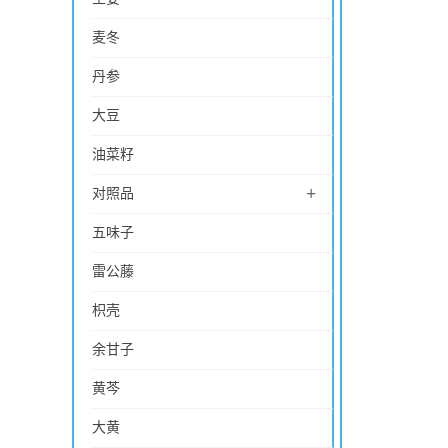
麦冬
丹参
大豆
油菜籽
+
对照品
五味子
雷公藤
枳壳
余甘子
黄芩
大黄